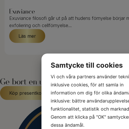
Exuviance
Exuviance filosofi går ut på att hudens förnyelse börjar 
exfoliering och cellförnyelse...
Läs mer
Samtycke till cookies
Vi och våra partners använder tekni
Ge bort en upplevelse!
inklusive cookies, för att samla in
information om dig för olika ändamå
Köp presentkort här
inklusive: bättre användarupplevels
funktionalitet, statistik och marknad
Genom att klicka på "OK" samtycker 
dessa ändamål.