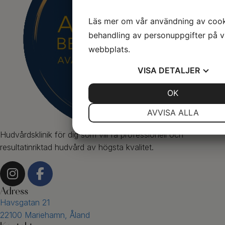
Läs mer om vår användning av coo
behandling av personuppgifter på v
webbplats.
VISA
DETALJER
JA
NEJ
OK
JA
NE
NÖDVÄNDIG
INSTÄLLNI
AVVISA ALLA
JA
NEJ
JA
NE
Hudvårdsklinik för dig som vill få professionell och
MARKNADSFÖRING
STATISTI
resultatinriktad hudvård av högsta kvalitet.
Adress
Havsgatan 21
22100 Mariehamn, Åland