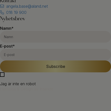
Kontakt
angela.base@aland.net
018 19 900
Nyhetsbrev
Namn
*
E-post
*
Jag är inte en robot
Hemsida & Design av Intendit